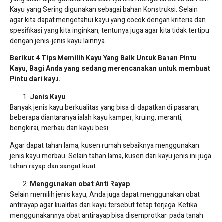
Kayu yang Sering digunakan sebagai bahan Konstruksi. Selain
agar kita dapat mengetahui kayu yang cocok dengan kriteria dan
spesifikasi yang kita inginkan, tentunya juga agar kita tidak tertipu
dengan jenis-jenis kayu lainnya.
Berikut 4 Tips Memilih Kayu Yang Baik Untuk Bahan Pintu
Kayu, Bagi Anda yang sedang merencanakan untuk membuat
Pintu dari kayu.
Jenis Kayu
Banyak jenis kayu berkualitas yang bisa di dapatkan di pasaran,
beberapa diantaranya ialah kayu kamper, kruing, meranti,
bengkirai, merbau dan kayu besi.
Agar dapat tahan lama, kusen rumah sebaiknya menggunakan
jenis kayu merbau. Selain tahan lama, kusen dari kayu jenis ini juga
tahan rayap dan sangat kuat.
Menggunakan obat Anti Rayap
Selain memilih jenis kayu, Anda juga dapat menggunakan obat
antirayap agar kualitas dari kayu tersebut tetap terjaga. Ketika
menggunakannya obat antirayap bisa disemprotkan pada tanah