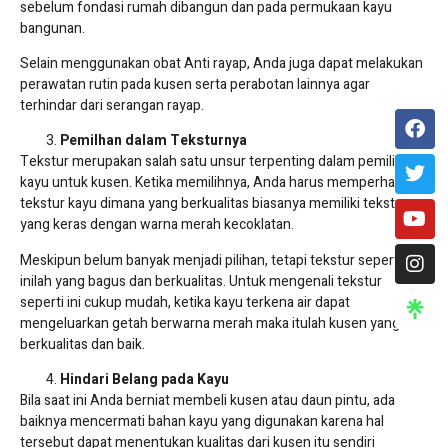
sebelum fondasi rumah dibangun dan pada permukaan kayu
bangunan.
Selain menggunakan obat Anti rayap, Anda juga dapat melakukan
perawatan rutin pada kusen serta perabotan lainnya agar
terhindar dari serangan rayap.
Pemilhan dalam Teksturnya
Tekstur merupakan salah satu unsur terpenting dalam pemilihan
kayu untuk kusen. Ketika memilihnya, Anda harus memperhatikan
tekstur kayu dimana yang berkualitas biasanya memiliki tekstur
yang keras dengan warna merah kecoklatan.
Meskipun belum banyak menjadi pilihan, tetapi tekstur seperti
inilah yang bagus dan berkualitas. Untuk mengenali tekstur
seperti ini cukup mudah, ketika kayu terkena air dapat
mengeluarkan getah berwarna merah maka itulah kusen yang
berkualitas dan baik.
Hindari Belang pada Kayu
Bila saat ini Anda berniat membeli kusen atau daun pintu, ada
baiknya mencermati bahan kayu yang digunakan karena hal
tersebut dapat menentukan kualitas dari kusen itu sendiri