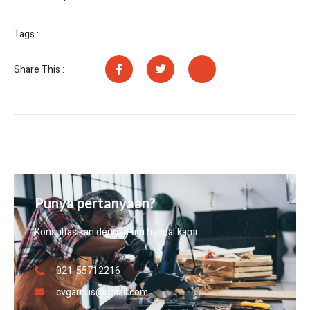
Tags :
Share This :
Punya pertanyaan?
Konsultasikan dengan tim handal kami.
021-55712216
cvgarnus@gmail.com