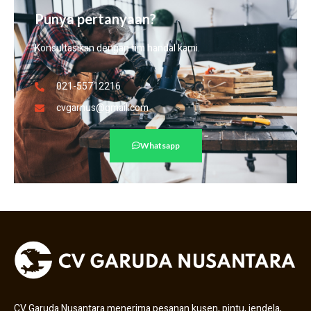
Punya pertanyaan?
Konsultasikan dengan tim handal kami.
021-55712216
cvgarnus@gmail.com
Whatsapp
CV Garuda Nusantara menerima pesanan kusen, pintu, jendela,