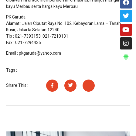
dibawah ini untuk memperoleh informasi lebih lanjut mengani jual
kayu Merbau serta harga kayu Merbau.
PK Garuda
Alamat : Jalan Ciputat Raya No. 102, Kebayoran Lama – Tanah
Kusir, Jakarta Selatan 12240
Tlp : 021-7393153, 021-7210131
Fax : 021-7294435
Email : pkgaruda@yahoo.com
Tags :
Share This :