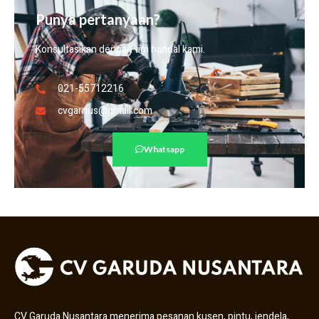
Punya pertanyaan?
Konsultasikan dengan tim handal kami.
021-55712216
cvgarnus@gmail.com
Whatsapp
CV Garuda Nusantara menerima pesanan kusen, pintu, jendela,