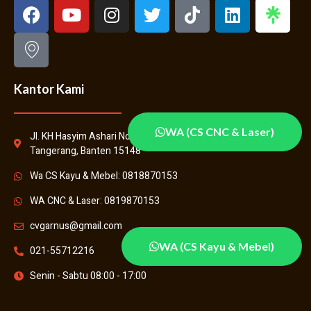
Kantor Kami
WA (CS CNC & Laser)
Jl. KH Hasyim Ashari No.31, Kenanga, Kec. Cipondoh, Kota
Tangerang, Banten 15148
Wa CS Kayu & Mebel: 0818870153
WA CNC & Laser: 0819870153
cvgarnus@gmail.com
WA (CS Kayu & Mebel)
021-55712216
Senin - Sabtu 08:00 - 17:00