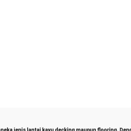
Tentang Kami
Produk Kami
Proyek
Galer
Lantai Kayu​
eka jenis lantai kayu decking maupun flooring. Den