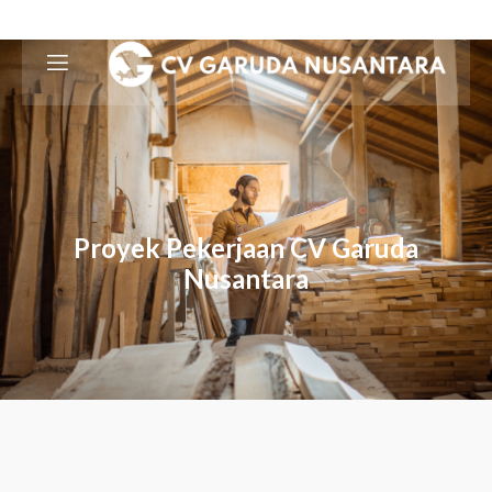
Proyek Pekerjaan CV Garuda
Nusantara