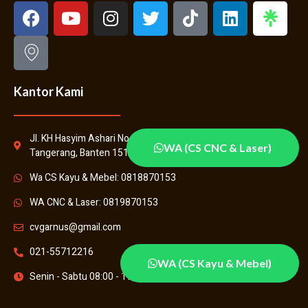
Kantor Kami
Jl. KH Hasyim Ashari No.31, Kenanga, Kec. Cipondoh, Kota
WA (CS CNC & Laser)
Tangerang, Banten 15148
Wa CS Kayu & Mebel: 0818870153
WA CNC & Laser: 0819870153
cvgarnus@gmail.com
021-55712216
WA (CS Kayu & Mebel)
Senin - Sabtu 08:00 - 17:00