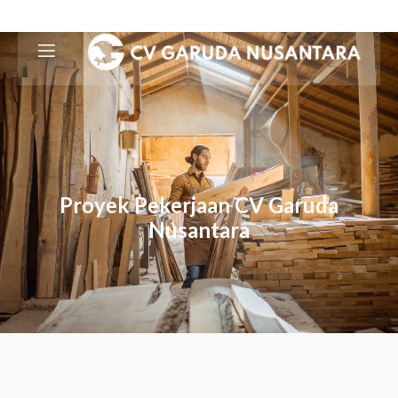
Proyek Pekerjaan CV Garuda
Nusantara