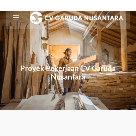
Proyek Pekerjaan CV Garuda
Nusantara