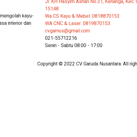
Jl. KH Hasyim Ashari No.31, Kenanga, Kec.
15148
k mengolah kayu-
Wa CS Kayu & Mebel: 0818870153
sa interior dan
WA CNC & Laser: 0819870153
cvgarnus@gmail.com
021-55712216
Senin - Sabtu 08:00 - 17:00
Copyright © 2022 CV Garuda Nusantara. All righ