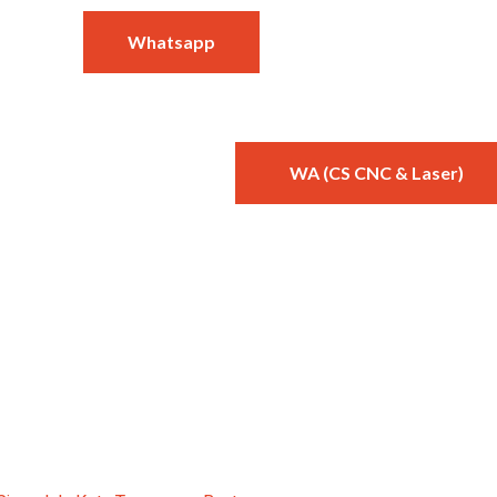
Whatsapp
WA (CS Kayu & Mebel)
WA (CS CNC & Laser)